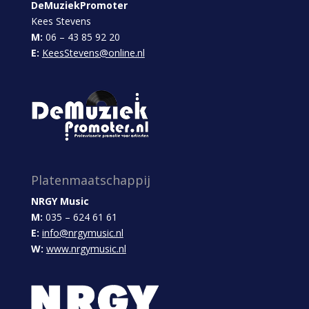
DeMuziekPromoter
Kees Stevens
M:
06 – 43 85 92 20
E:
KeesStevens@online.nl
Platenmaatschappij
NRGY Music
M:
035 – 624 61 61
E:
info@nrgymusic.nl
W:
www.nrgymusic.nl