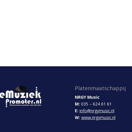
Platenmaatschappij
NRGY Music
M:
035 – 624 61 61
E:
info@nrgymusic.nl
W:
www.nrgymusic.nl