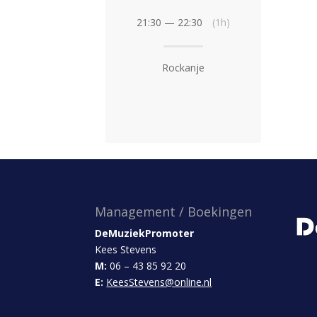
21:30 — 22:30
(1h)
Rockanje
Management / Boekingen
DeMuziekPromoter
Kees Stevens
M:
06 – 43 85 92 20
E:
KeesStevens@online.nl