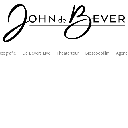
scografie
De Bevers Live
Theatertour
Bioscoopfilm
Agend