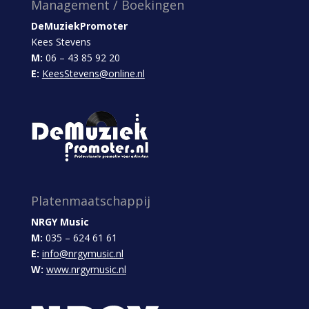
Management / Boekingen
DeMuziekPromoter
Kees Stevens
M:
06 – 43 85 92 20
E:
KeesStevens@online.nl
Platenmaatschappij
NRGY Music
M:
035 – 624 61 61
E:
info@nrgymusic.nl
W:
www.nrgymusic.nl