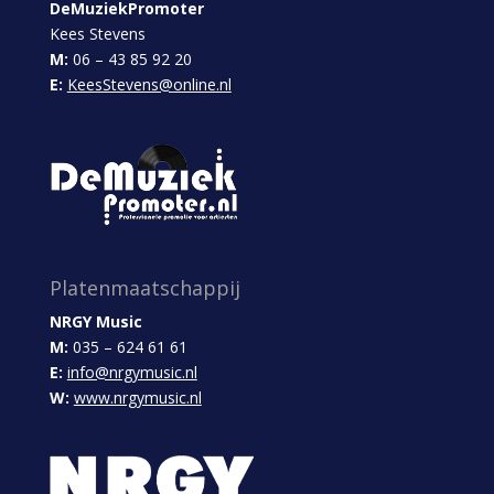
DeMuziekPromoter
Kees Stevens
M:
06 – 43 85 92 20
E:
KeesStevens@online.nl
Platenmaatschappij
NRGY Music
M:
035 – 624 61 61
E:
info@nrgymusic.nl
W:
www.nrgymusic.nl